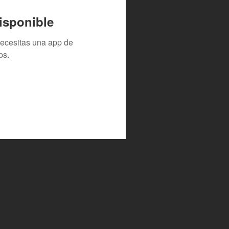
isponible
necesitas una app de
ps.