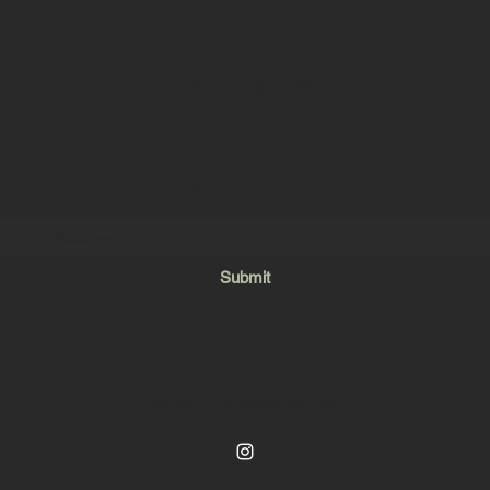
OWN DRUM
Subscribe Form
Submit
owndrum.faryal@gmail.com