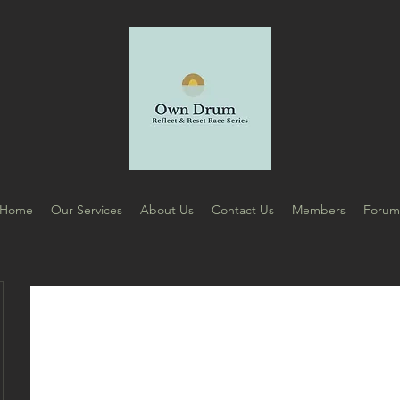
Home
Our Services
About Us
Contact Us
Members
Foru